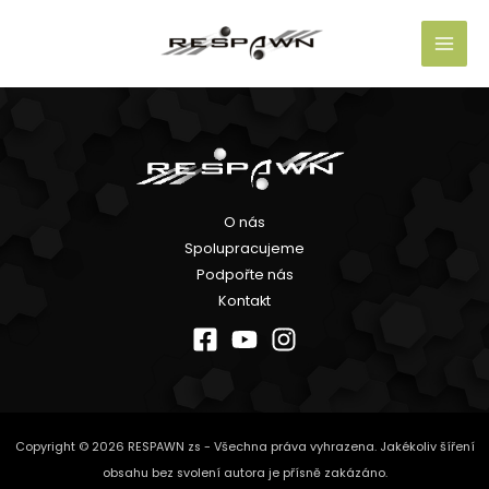
Přeskočit
na
obsah
O nás
Spolupracujeme
Podpořte nás
Kontakt
Copyright © 2026 RESPAWN zs - Všechna práva vyhrazena. Jakékoliv šíření
obsahu bez svolení autora je přísně zakázáno.