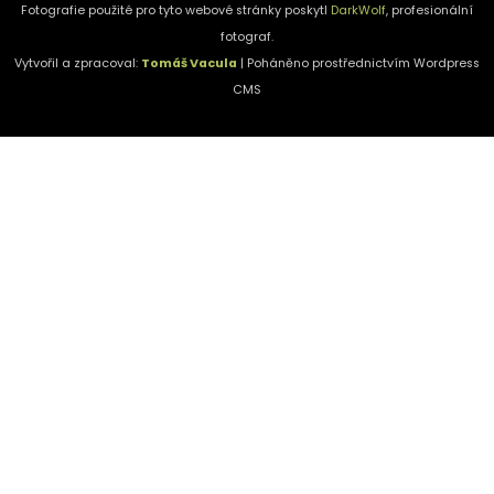
Fotografie použité pro tyto webové stránky poskytl
DarkWolf
, profesionální
fotograf.
Vytvořil a zpracoval:
Tomáš Vacula
| Poháněno prostřednictvím Wordpress
CMS