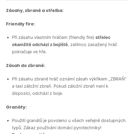
Zásahy, zbraně a střelba:
Friendly fire:
Při zásahu vlastním hráčem (friendly fire)
střelec
okamžitě odchází z bojiště
, zatímco zasažený hráč
pokračuje ve hře.
Zásah do zbraně:
Při zásahu zbraně hráč oznámí zásah výkřikem „ZBRAŇ“
a tasí záložní zbraň. Pokud záložní zbraň není k
dispozici, odchází z boje.
Granáty:
Použití granátů je povoleno u všech veřejně dostupných
typů. Zákaz používání domácí pyrotechniky!