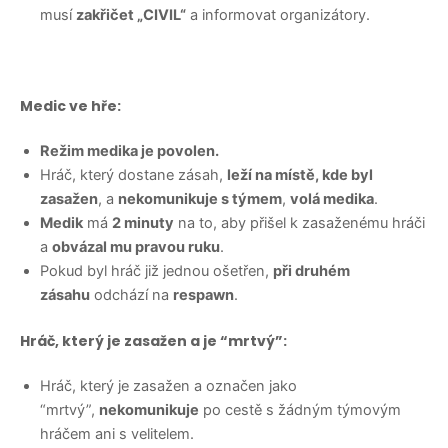
musí
zakřičet „CIVIL“
a informovat organizátory.
Medic ve hře:
Režim medika je povolen.
Hráč, který dostane zásah,
leží na místě, kde byl
zasažen
, a
nekomunikuje s týmem
,
volá medika
.
Medik
má
2 minuty
na to, aby přišel k zasaženému hráči
a
obvázal mu pravou ruku
.
Pokud byl hráč již jednou ošetřen,
při druhém
zásahu
odchází na
respawn
.
Hráč, který je zasažen a je “mrtvý”:
Hráč, který je zasažen a označen jako
“mrtvý”,
nekomunikuje
po cestě s žádným týmovým
hráčem ani s velitelem.