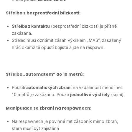
Střelba z bezprostřední blízkosti:
Střelba z kontaktu
(bezprostřední blízkost) je přísně
zakázána.
Střelec musí oznámit zásah výkřikem „MÁŠ“, zasažený
hráč okamžitě opustí bojiště a jde na respawn.
Střelba „automatem“ do 10 metrů:
Použití
automatických zbraní
na vzdálenost menší než
10 metrů je zakázáno. Pouze
jednotlivé výstřely
(semi).
Manipulace se zbraní na respawnech:
Na respawnech je povinné mít zásobník mimo zbraň,
která musí být zajištěná