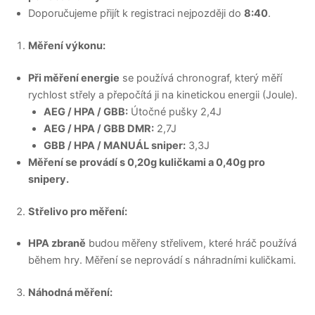
Doporučujeme přijít k registraci nejpozději do
8:40
.
Měření výkonu:
Při měření energie
se používá chronograf, který měří
rychlost střely a přepočítá ji na kinetickou energii (Joule).
AEG / HPA / GBB:
Útočné pušky 2,4J
AEG / HPA / GBB DMR:
2,7J
GBB / HPA / MANUÁL sniper:
3,3J
Měření se provádí s 0,20g kuličkami a 0,40g pro
snipery.
Střelivo pro měření:
HPA zbraně
budou měřeny střelivem, které hráč používá
během hry. Měření se neprovádí s náhradními kuličkami.
Náhodná měření: