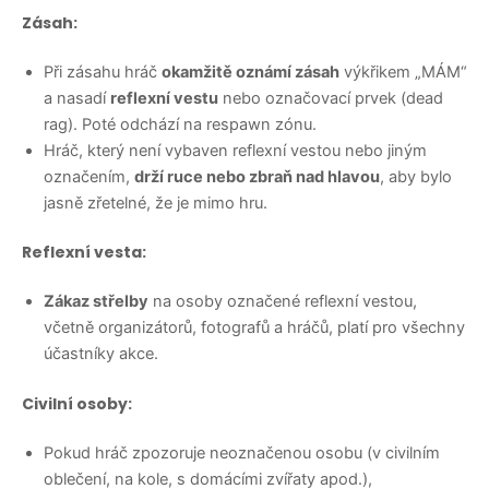
Zásah:
Při zásahu hráč
okamžitě oznámí zásah
výkřikem „MÁM“
a nasadí
reflexní vestu
nebo označovací prvek (dead
rag). Poté odchází na respawn zónu.
Hráč, který není vybaven reflexní vestou nebo jiným
označením,
drží ruce nebo zbraň nad hlavou
, aby bylo
jasně zřetelné, že je mimo hru.
Reflexní vesta:
Zákaz střelby
na osoby označené reflexní vestou,
včetně organizátorů, fotografů a hráčů, platí pro všechny
účastníky akce.
Civilní osoby:
Pokud hráč zpozoruje neoznačenou osobu (v civilním
oblečení, na kole, s domácími zvířaty apod.),