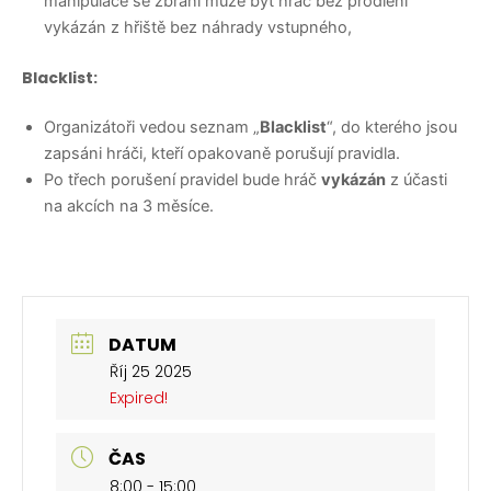
manipulace se zbraní může být hráč bez prodlení
vykázán z hřiště bez náhrady vstupného,
Blacklist:
Organizátoři vedou seznam „
Blacklist
“, do kterého jsou
zapsáni hráči, kteří opakovaně porušují pravidla.
Po třech porušení pravidel bude hráč
vykázán
z účasti
na akcích na 3 měsíce.
DATUM
Říj 25 2025
Expired!
ČAS
8:00 - 15:00