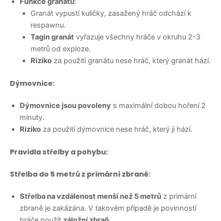
Funkce granátů
:
Granát vypustí kuličky, zasažený hráč odchází k
respawnu.
Tagin granát
vyřazuje všechny hráče v okruhu 2-3
metrů od exploze.
Riziko
za použití granátu nese hráč, který granát hází.
Dýmovnice:
Dýmovnice jsou povoleny
s maximální dobou hoření 2
minuty.
Riziko
za použití dýmovnice nese hráč, který ji hází.
Pravidla střelby a pohybu:
Střelba do 5 metrů z primární zbraně:
Střelba na vzdálenost menší než 5 metrů
z primární
zbraně je zakázána. V takovém případě je povinností
hráče použít
záložní zbraň
.